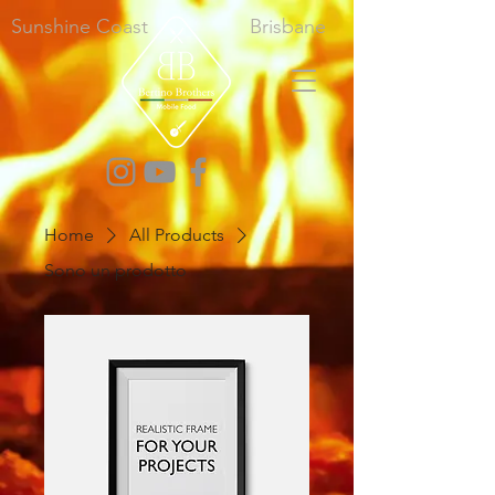
Sunshine Coast
Brisbane
Home
All Products
Sono un prodotto