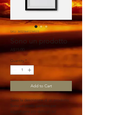
SKU: 36523641234523
Sono un prodotto
Price
A$15.00
Quantity
*
Add to Cart
Sono la descrizione di un prodotto. 
Sono un posto perfetto per 
aggiungere più dettagli sul 