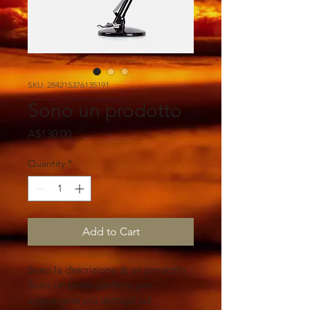
SKU: 284215376135191
Sono un prodotto
Price
A$130.00
Quantity
*
Add to Cart
Sono la descrizione di un prodotto. 
Sono un posto perfetto per 
aggiungere più dettagli sul 