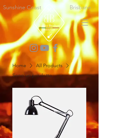
Sunshine Coast
Brisbane
Home
All Products
Sono un prodotto